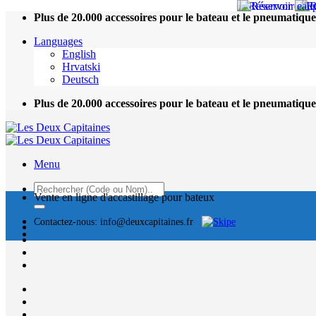
Passer
Plus de 20.000 accessoires pour le bateau et le pneumatique
au
Languages
contenu
English
Hrvatski
Deutsch
Plus de 20.000 accessoires pour le bateau et le pneumatique
Menu
Recherche
Vente en ligne d'accastillage pour bateux
pour :
Contactez-nous: info@deuxcapitaines.fr