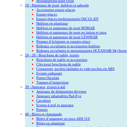
Mousquetons pour voile
19 - Panneaux de pont, hublots et sabords
Accessoires essuie-glaces
Essuie-glaces
Essuie-glaces professionnels OSCULATI
Hublots en plastique
Hublots et panneaux de pont BOMAR
Hublots et panneaux de pont en laiton et inox
Hublots et panneaux de pont LEWMAR
Prismes d‘éclairage et essuies-glace
Rideaux occultants et accessoires hublots
Rideaux occultants et moustiquaires OCEANAIR SkyScree
20 - 20 - Bouchons de nable, portes
Bouchons de nable et accessoires
Clés pour bouchons de nable
Coquerons, poches latérales et vide-poches en ABS
Events carburant
Portes Osculati
Trappes d‘inspection
39 - Anneaux, écrous à œil
Anneaux de dimensions diverses
Anneaux rabattables Pad-Eye
Cavaliers
Ecrous à oeil et anneaux
Pontets
40 - Bittes et chaumards
Bittes d’amarrage en inox AISI 316
Bittes en plastique