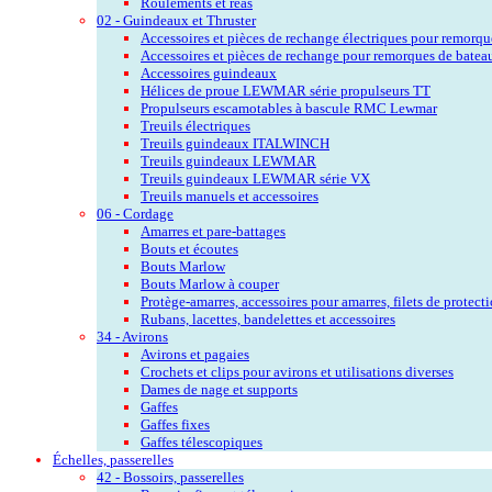
Roulements et réas
02 - Guindeaux et Thruster
Accessoires et pièces de rechange électriques pour remorqu
Accessoires et pièces de rechange pour remorques de batea
Accessoires guindeaux
Hélices de proue LEWMAR série propulseurs TT
Propulseurs escamotables à bascule RMC Lewmar
Treuils électriques
Treuils guindeaux ITALWINCH
Treuils guindeaux LEWMAR
Treuils guindeaux LEWMAR série VX
Treuils manuels et accessoires
06 - Cordage
Amarres et pare-battages
Bouts et écoutes
Bouts Marlow
Bouts Marlow à couper
Protège-amarres, accessoires pour amarres, filets de protect
Rubans, lacettes, bandelettes et accessoires
34 - Avirons
Avirons et pagaies
Crochets et clips pour avirons et utilisations diverses
Dames de nage et supports
Gaffes
Gaffes fixes
Gaffes télescopiques
Échelles, passerelles
42 - Bossoirs, passerelles