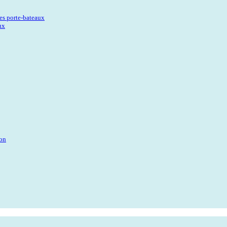
es porte-bateaux
ux
ion