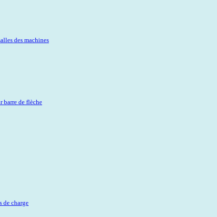
salles des machines
r barre de flèche
rs de charge