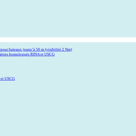
ur bateaux jusqu‘à 50 m (visibilité 2 Nm)
 mètres homologués RINA et USCG
A et USCG