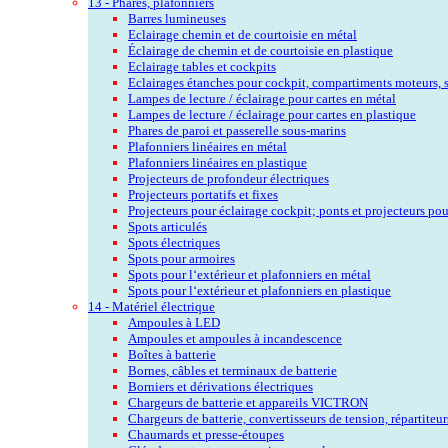
13 - Phares, plafonniers
Barres lumineuses
Eclairage chemin et de courtoisie en métal
Éclairage de chemin et de courtoisie en plastique
Eclairage tables et cockpits
Eclairages étanches pour cockpit, compartiments moteurs, 
Lampes de lecture / éclairage pour cartes en métal
Lampes de lecture / éclairage pour cartes en plastique
Phares de paroi et passerelle sous-marins
Plafonniers linéaires en métal
Plafonniers linéaires en plastique
Projecteurs de profondeur électriques
Projecteurs portatifs et fixes
Projecteurs pour éclairage cockpit; ponts et projecteurs pou
Spots articulés
Spots électriques
Spots pour armoires
Spots pour l‘extérieur et plafonniers en métal
Spots pour l‘extérieur et plafonniers en plastique
14 - Matériel électrique
Ampoules à LED
Ampoules et ampoules à incandescence
Boîtes à batterie
Bornes, câbles et terminaux de batterie
Borniers et dérivations électriques
Chargeurs de batterie et appareils VICTRON
Chargeurs de batterie, convertisseurs de tension, répartiteu
Chaumards et presse-étoupes