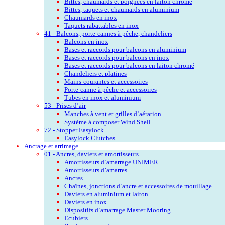
Bittes, chaumards et poignées en laiton chromé
Bittes, taquets et chaumards en aluminium
Chaumards en inox
Taquets rabattables en inox
41 - Balcons, porte-cannes à pêche, chandeliers
Balcons en inox
Bases et raccords pour balcons en aluminium
Bases et raccords pour balcons en inox
Bases et raccords pour balcons en laiton chromé
Chandeliers et platines
Mains-courantes et accessoires
Porte-canne à pêche et accessoires
Tubes en inox et aluminium
53 - Prises d’air
Manches à vent et grilles d‘aération
Système à composer Wind Shell
72 - Stopper Easylock
Easylock Clutches
Ancrage et arrimage
01 - Ancres, daviers et amortisseurs
Amortisseurs d‘amarrage UNIMER
Amortisseurs d’amarres
Ancres
Chaînes, jonctions d‘ancre et accessoires de mouillage
Daviers en aluminium et laiton
Daviers en inox
Dispositifs d‘amarrage Master Mooring
Ecubiers