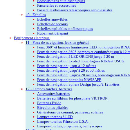
Bossoirs fixes et télescopiques
Passerelles et accessoires
Passerelles/bossoirs télescopiques servo-assistés
49 - Echelles
Echelles amovibles
Echelles de secours
Echelles repliables et télescopiques
Ruban antidérapant
Équipement électrique
11 - Feux de navigation, feux en général
Feux 360° et hampes lumineuses LED homologation RINA po
Feux de navigation 360°, hampes et combinés jusqu‘à 12
Feux de navigation à LED ORIONS jusqu‘à 20 m
Feux de navigation Evoled homologués RINA et USCG
Feux de navigation jusqu‘à 12 mètres
Feux de navigation jusqu‘à 20 et 50 mètres
Feux de navigation jusqu‘à 20 mètres, homologation RIN
Feux de navigation portables NAVISAFE
Feux de navigation Sphera Design jusqu‘à 12 mètres
12 - Lampes-torches, batteries
Accessoires batteries
Batteries au lithium fer phosphate VICTRON
Batteries Exide
Bicyclettes pliables
Générateurs de courant, panneaux solaires
Lampes-torches à LED
Lampes-torches Princeton U.S.A.
Lampes-torches, projecteurs, bathyscopes