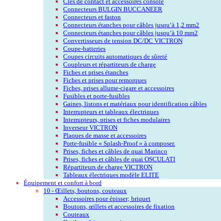
Clés de contact et accessoires console
Connecteurs BULGIN BUCCANEER
Connecteurs et faston
Connecteurs étanches pour câbles jusqu‘à 1,2 mm2
Connecteurs étanches pour câbles jusqu‘à 10 mm2
Convertisseurs de tension DC/DC VICTRON
Coupe-batteries
Coupes circuits automatiques de sûreté
Coupleurs et répartiteurs de charge
Fiches et prises étanches
Fiches et prises pour remorques
Fiches, prises allume-cigare et accessoires
Fusibles et porte-fusibles
Gaines, listons et matériaux pour identification câbles
Interrupteurs et tableaux électriques
Interrupteurs, prises et fiches modulaires
Inverseur VICTRON
Plaques de masse et accessoires
Porte-fusible « Splash-Proof » à composer.
Prises, fiches et câbles de quai Marinco
Prises, fiches et câbles de quai OSCULATI
Répartiteurs de charge VICTRON
Tableaux électriques modèle ELITE
Équipement et confort à bord
10 - Œillets, boutons, couteaux
Accessoires pour épisser; briquet
Boutons, œillets et accessoires de fixation
Couteaux