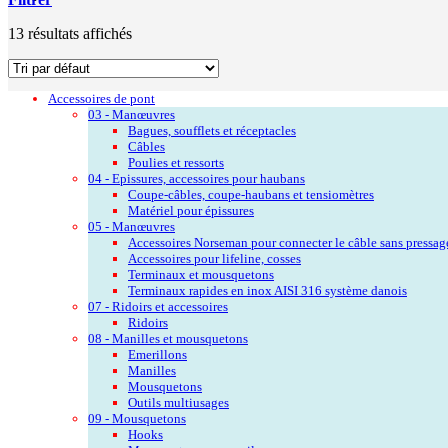
13 résultats affichés
Accessoires de pont
03 - Manœuvres
Bagues, soufflets et réceptacles
Câbles
Poulies et ressorts
04 - Epissures, accessoires pour haubans
Coupe-câbles, coupe-haubans et tensiomètres
Matériel pour épissures
05 - Manœuvres
Accessoires Norseman pour connecter le câble sans pressag
Accessoires pour lifeline, cosses
Terminaux et mousquetons
Terminaux rapides en inox AISI 316 système danois
07 - Ridoirs et accessoires
Ridoirs
08 - Manilles et mousquetons
Emerillons
Manilles
Mousquetons
Outils multiusages
09 - Mousquetons
Hooks