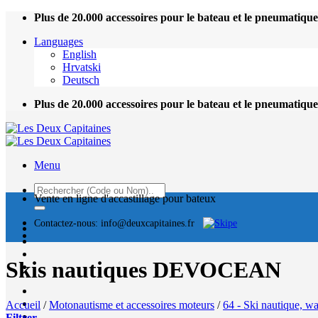
Passer
Plus de 20.000 accessoires pour le bateau et le pneumatique
au
Languages
contenu
English
Hrvatski
Deutsch
Plus de 20.000 accessoires pour le bateau et le pneumatique
Menu
Recherche
Vente en ligne d'accastillage pour bateux
pour :
Contactez-nous: info@deuxcapitaines.fr
Skis nautiques DEVOCEAN
Accueil
/
Motonautisme et accessoires moteurs
/
64 - Ski nautique, wa
Filtrer